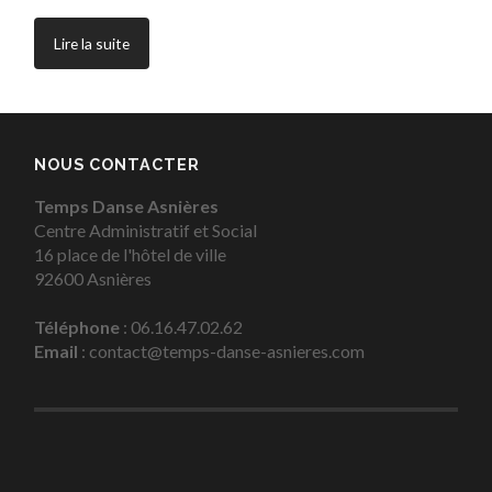
Lire la suite
NOUS CONTACTER
Temps Danse Asnières
Centre Administratif et Social
16 place de l'hôtel de ville
92600 Asnières
Téléphone
: 06.16.47.02.62
Email
: contact@temps-danse-asnieres.com