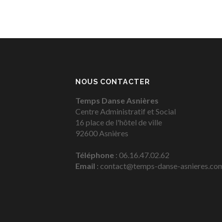
NOUS CONTACTER
Temps Danse Asnières
Centre Administratif et Social
16 place de l'hôtel de ville
92600 Asnières
Téléphone
: 06.16.47.02.62
Email
: contact@temps-danse-asnieres.co