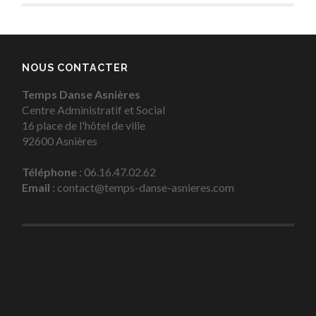
NOUS CONTACTER
Temps Danse Asnières
Centre Administratif et Social
16 place de l'hôtel de ville
92600 Asnières
Téléphone
: 06.16.47.02.62
Email
: contact@temps-danse-asnieres.com