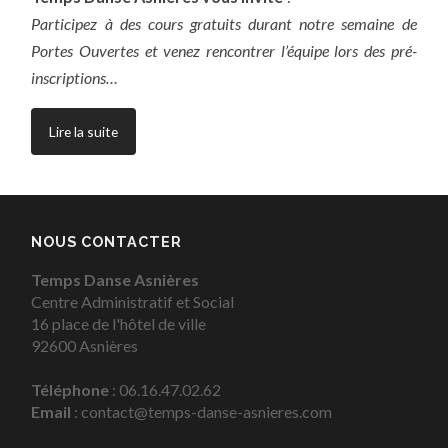
Participez à des cours gratuits durant notre semaine de
Portes Ouvertes et venez rencontrer l’équipe lors des pré-
inscriptions…
Lire la suite
NOUS CONTACTER
Temps Danse Asnières
Centre Administratif et Social
16 place de l'hôtel de ville
92600 Asnières
Téléphone
: 06.16.47.02.62
Email
: contact@temps-danse-asnieres.com