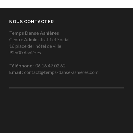
NOUS CONTACTER
Temps Danse Asnières
Centre Administratif et Social
16 place de l'hôtel de ville
92600 Asnières
Téléphone
: 06.16.47.02.62
Email
: contact@temps-danse-asnieres.com