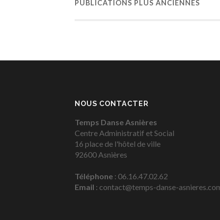
PUBLICATIONS
PLUS ANCIENNES
NOUS CONTACTER
Temps Danse Asnières
Centre Administratif et Social
16 place de l'hôtel de ville
92600 Asnières
Téléphone
: 06.16.47.02.62
Email
: contact@temps-danse-asnieres.co