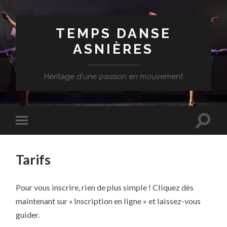
TEMPS DANSE
ASNIÈRES
Héritage d'une passion en mouvement
Tarifs
Pour vous inscrire, rien de plus simple ! Cliquez dès
maintenant sur « Inscription en ligne » et laissez-vous
guider.